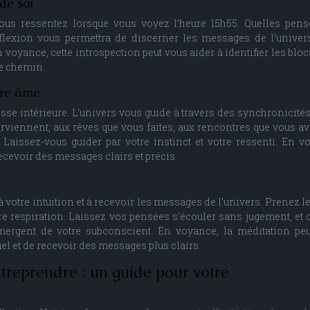
 de soi
us ressentez lorsque vous voyez l’heure 15h55. Quelles pen
lexion vous permettra de discerner les messages de l’univer
 voyance, cette introspection peut vous aider à identifier les bloc
re chemin.
otre âme
gesse intérieure. L’univers vous guide à travers des synchronicités
rviennent, aux rêves que vous faites, aux rencontres que vous av
Laissez-vous guider par votre instinct et votre ressenti. En v
recevoir des messages clairs et précis.
e
 votre intuition et à recevoir les messages de l’univers. Prenez l
re respiration. Laissez vos pensées s’écouler sans jugement, et 
émergent de votre subconscient. En voyance, la méditation pe
el et de recevoir des messages plus clairs.
treprendre : un guide pour votre