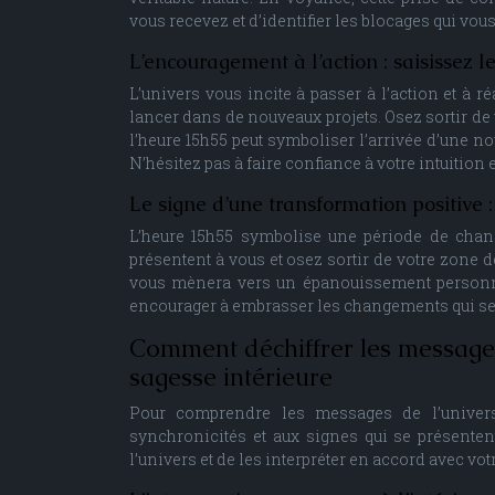
vous recevez et d’identifier les blocages qui vo
L’encouragement à l’action : saisissez l
L’univers vous incite à passer à l’action et à r
lancer dans de nouveaux projets. Osez sortir de 
l’heure 15h55 peut symboliser l’arrivée d’une no
N’hésitez pas à faire confiance à votre intuition
Le signe d’une transformation positive
L’heure 15h55 symbolise une période de chang
présentent à vous et osez sortir de votre zone d
vous mènera vers un épanouissement personnel
encourager à embrasser les changements qui se p
Comment déchiffrer les messages 
sagesse intérieure
Pour comprendre les messages de l’univers 
synchronicités et aux signes qui se présenten
l’univers et de les interpréter en accord avec vot