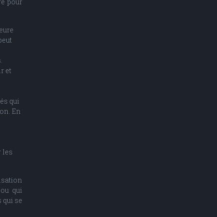
re pour
heure
peut
.
r et
és qui
ion. En
 les
isation
 ou qui
 qui se