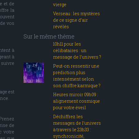
e et de
vierge
ffre la
Verseau : les mystères
souvent
de ce signe d’air
 de vos
révélés
Sur le même thème
10h11 pour les
ntent à
célibataires : un
geant à
message de l’univers ?
 suivre
Peut-on ressentir une
prédiction plus
intensément selon
son chiffre karmique ?
age est
Heures miroir 09h09 :
ance.
alignement cosmique
pour votre éveil
Déchiffrez les
 Prenez
messages de l’univers
rise de
à travers le 23h33 :
c votre
synchronicité,
ges que