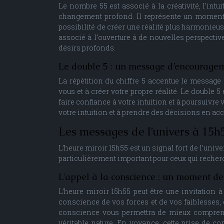
Le nombre 55 est associé à la créativité, l’intu
changement profond. Il représente un moment c
possibilité de créer une réalité plus harmonieu
associé à l’ouverture à de nouvelles perspective
désirs profonds.
Le double 5 : un message d’encouragem
La répétition du chiffre 5 accentue le message d
vous et à créer votre propre réalité. Le double 
faire confiance à votre intuition et à poursuivre
votre intuition et à prendre des décisions en acc
Les messages de l’univers à 15h55
L’heure miroir 15h55 est un signal fort de l’unive
particulièrement important pour ceux qui recher
L’appel à la conscience : un moment de
L’heure miroir 15h55 peut être une invitation 
conscience de vos forces et de vos faiblesses,
conscience vous permettra de mieux comprend
véritable nature. En voyance, cette prise de