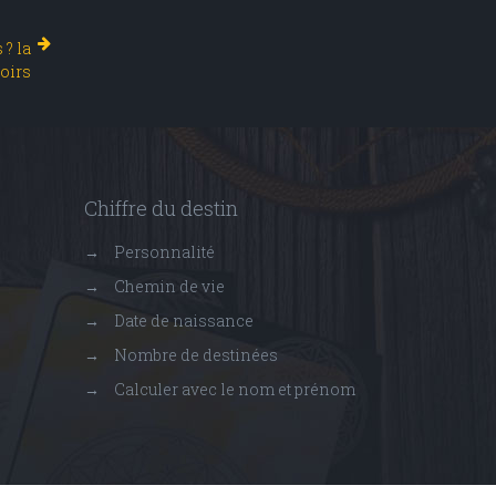
 ? la
oirs
Chiffre du destin
→
Personnalité
→
Chemin de vie
→
Date de naissance
→
Nombre de destinées
→
Calculer avec le nom et prénom