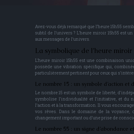
Avez-vous déjà remarqué que l’heure 15h55 semb
subtil de l’univers ? L’heure miroir 15h55 est u
aux messages de l’univers.
La symbolique de l’heure miroir
L’heure miroir 15h55 est une combinaison uniqu
possède une vibration spécifique qui, combiné
particulièrement pertinent pour ceux qui s’intéres
Le nombre 15 : un symbole d’action et 
Le nombre 15 est un symbole de liberté, d’indépe
symbolise l’individualité et l’initiative, et du
l’action et à la transformation. Il vous encourage
vos rêves. Dans le domaine de la voyance, ce
changement important ou d’une prise de conscie
Le nombre 55 : un signe d’abondance et 