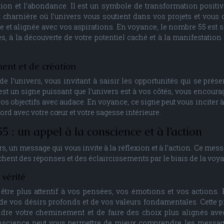
ition et l’abondance. Il est un symbole de transformation positiv
harnière où l’univers vous soutient dans vos projets et vous o
se et alignée avec vos aspirations. En voyance, le nombre 55 est 
s, à la découverte de votre potentiel caché et à la manifestation
ent et de création
e l’univers, vous invitant à saisir les opportunités qui se prése
5 est un signe puissant que l’univers est à vos côtés, vous encoura
 vos objectifs avec audace. En voyance, ce signe peut vous inciter à
ord avec votre cœur et votre sagesse intérieure.
 : un appel à la conscience et à l’action
rs, un message qui vous invite à la réflexion et à l’action. Ce mess
chent des réponses et des éclaircissements par le biais de la voy
 vérité
à être plus attentif à vos pensées, vos émotions et vos actions.
 de vos désirs profonds et de vos valeurs fondamentales. Cette p
re votre cheminement et de faire des choix plus alignés ave
 conscience peut vous permettre de mieux comprendre les messa