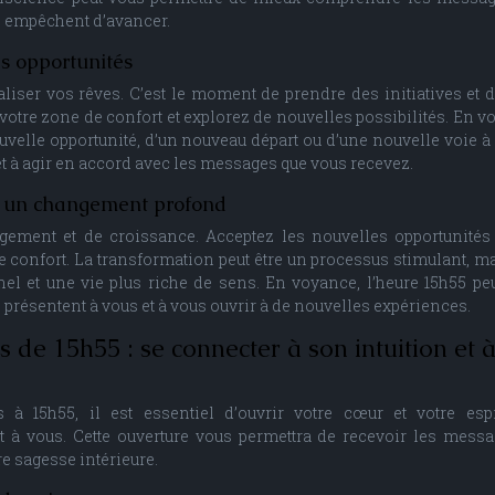
us empêchent d’avancer.
es opportunités
éaliser vos rêves. C’est le moment de prendre des initiatives et 
votre zone de confort et explorez de nouvelles possibilités. En v
uvelle opportunité, d’un nouveau départ ou d’une nouvelle voie à 
 et à agir en accord avec les messages que vous recevez.
 : un changement profond
ement et de croissance. Acceptez les nouvelles opportunités
e confort. La transformation peut être un processus stimulant, ma
 et une vie plus riche de sens. En voyance, l’heure 15h55 pe
résentent à vous et à vous ouvrir à de nouvelles expériences.
de 15h55 : se connecter à son intuition et à
à 15h55, il est essentiel d’ouvrir votre cœur et votre espr
t à vous. Cette ouverture vous permettra de recevoir les mess
re sagesse intérieure.