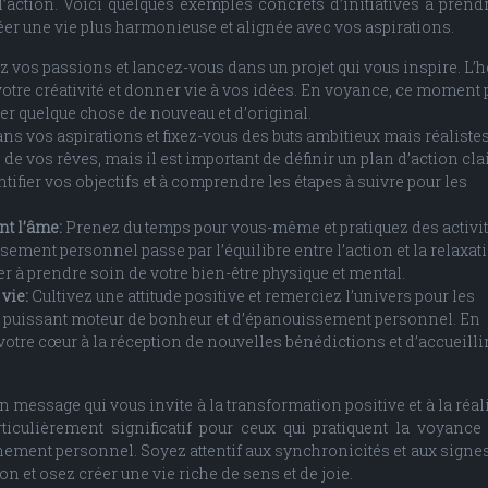
l’action. Voici quelques exemples concrets d’initiatives à prend
er une vie plus harmonieuse et alignée avec vos aspirations.
z vos passions et lancez-vous dans un projet qui vous inspire. L’
otre créativité et donner vie à vos idées. En voyance, ce moment 
réer quelque chose de nouveau et d’original.
ns vos aspirations et fixez-vous des buts ambitieux mais réalistes
de vos rêves, mais il est important de définir un plan d’action clai
ntifier vos objectifs et à comprendre les étapes à suivre pour les
nt l’âme:
Prenez du temps pour vous-même et pratiquez des activit
ssement personnel passe par l’équilibre entre l’action et la relaxat
r à prendre soin de votre bien-être physique et mental.
 vie:
Cultivez une attitude positive et remerciez l’univers pour les
 un puissant moteur de bonheur et d’épanouissement personnel. En
votre cœur à la réception de nouvelles bénédictions et d’accueillir
un message qui vous invite à la transformation positive et à la réal
iculièrement significatif pour ceux qui pratiquent la voyance
ement personnel. Soyez attentif aux synchronicités et aux signes
on et osez créer une vie riche de sens et de joie.