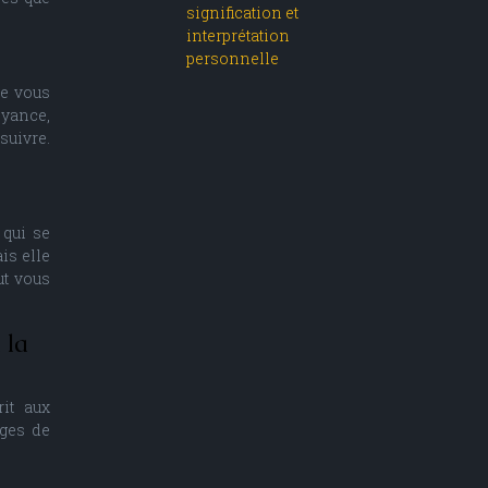
signification et
interprétation
personnelle
de vous
oyance,
suivre.
 qui se
is elle
ut vous
 la
it aux
ages de