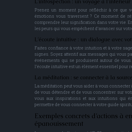
L’introspection : un voyage à l’intérieur
Prenez un moment pour réfléchir à ce que vo
émotions vous traversent ? Ce moment de réf
comprendre leur signification dans votre vie. En
les peurs qui vous empêchent d’avancer sur vot
L’écoute intuitive : un dialogue avec v
Faites confiance à votre intuition et à votre sa
signes. Soyez attentif aux messages qui vous pa
événements qui se produisent autour de vous. 
l’écoute intuitive est un élément essentiel pour 
La méditation : se connecter à la sourc
La méditation peut vous aider à vous connecter à
de vous détendre et de vous concentrer sur vot
vous aux inspirations et aux intuitions qui 
permettre de vous connecter à votre guide spiritu
Exemples concrets d’actions à en
épanouissement