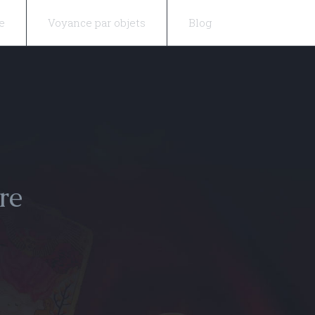
e
Voyance par objets
Blog
re