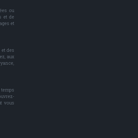
sées ou
s et de
ages et
 et des
ez, aux
oyance,
e temps
ouvrez-
ut vous