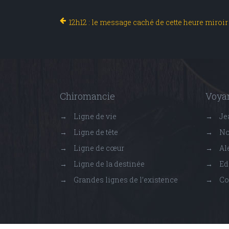
12h12 : le message caché de cette heure miroir
Chiromancie
Voyan
→
Ligne de vie
→
Je
→
Ligne de tête
→
No
→
Ligne de cœur
→
Ale
→
Ligne de la destinée
→
Ed
→
Grandes lignes de l’existence
→
Co