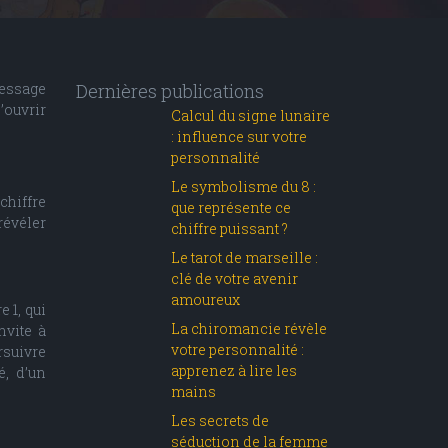
message
Dernières publications
’ouvrir
Calcul du signe lunaire
: influence sur votre
personnalité
Le symbolisme du 8 :
chiffre
que représente ce
révéler
chiffre puissant ?
Le tarot de marseille :
clé de votre avenir
amoureux
 1, qui
La chiromancie révèle
nvite à
votre personnalité :
ursuivre
apprenez à lire les
é, d’un
mains
Les secrets de
séduction de la femme