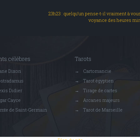
23h23 : quelqu’un pense-t-il vraiment à vous
voyance des heures mir
ts célèbres
Tarots
ane Dixon
→
Cartomancie
stradamus
→
Tarot égyptien
xis Didier
→
Tirage de cartes
gar Cayce
→
Arcanes majeurs
mte de Saint-Germain
→
Tarot de Marseille