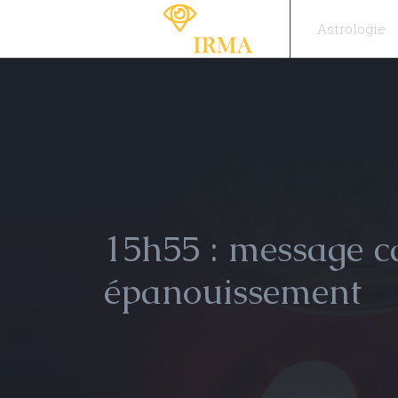
Astrologie
15h55 : message ca
épanouissement