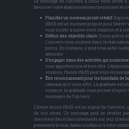
Le message de l’univers à 15h55 vous invite à 
favoriser votre épanouissement personnel et cré
Planifier un nouveau projet créatif:
Explore
15h55 est un moment propice pour libérer v
vous inciter à suivre votre intuition et à c
Définir des objectifs clairs:
Soyez précis da
L’univers vous soutient dans la réalisation 
précis. En voyance, il peut vous aider à ide
atteindre.
S’engager dans des activités qui nourrisse
vous apportent joie et bien-être. L’épanoui
voyance, l’heure 15h55 peut vous encourage
Être reconnaissant pour les bienfaits de la
cadeaux qu’il vous offre. La gratitude est
voyance, la gratitude vous permet d’ouvrir 
messages de l’univers.
L’heure miroir 15h55 est un signal de l’univers, 
de vos rêves. Ce message peut se révéler part
cherchent des éclaircissements sur leur chemin
présentent à vous, faites confiance à votre intuiti