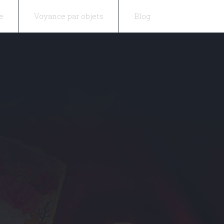
e
Voyance par objets
Blog