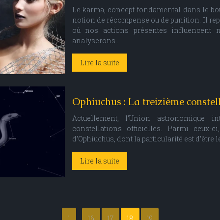
Le karma, concept fondamental dans le bo
notion de récompense ou de punition. Il re
où nos actions présentes influencent n
analyserons…
Lire la suite
Ophiuchus : La treizième constel
Actuellement, l’Union astronomique in
constellations officielles. Parmi ceux-
d’Ophiuchus, dont la particularité est d’êtr
Lire la suite
1
…
16
17
18
19