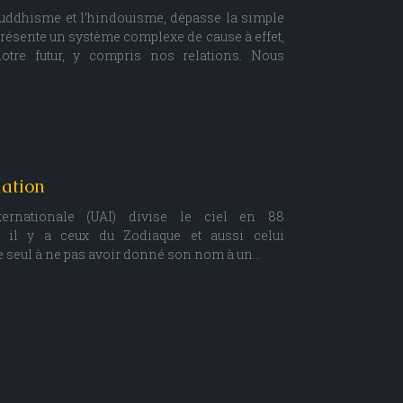
uddhisme et l’hindouisme, dépasse la simple
présente un système complexe de cause à effet,
otre futur, y compris nos relations. Nous
lation
ternationale (UAI) divise le ciel en 88
ci, il y a ceux du Zodiaque et aussi celui
e le seul à ne pas avoir donné son nom à un…