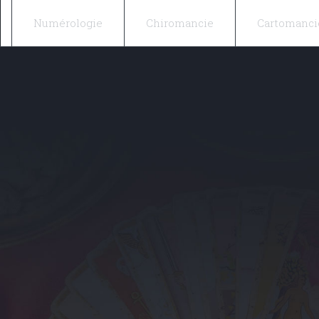
Numérologie
Chiromancie
Cartomanci