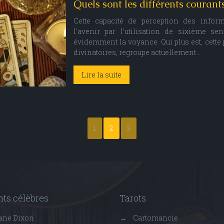
Quels sont les différents courant
Cette capacité de perception des inform
l’avenir par l’utilisation de sixième se
évidemment la voyance. Qui plus est, cette 
divinatoires, regroupe actuellement…
Lire la suite
1
2
3
ts célèbres
Tarots
ane Dixon
→
Cartomancie