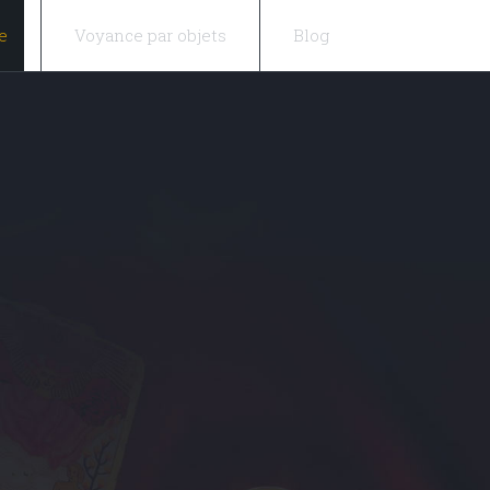
e
Voyance par objets
Blog