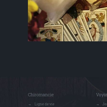
Chiromancie
Voyan
→
Ligne de vie
→
Je