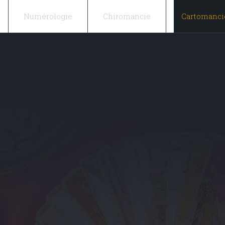
Numérologie
Chiromancie
Cartomanci